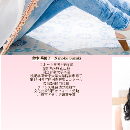
鈴木 菜穂子 Nahoko Suzuki
フルート奏者/作曲家
愛知県岡崎市出身
国立音楽大学卒業
洗足学園音楽大学大学院首席修了
第16回長江杯国際音楽コンクール
管楽器部門第1位
フランス社会功労奨励章
文化芸術部門オフィシェ受勲
川崎市アゼリア輝賞受賞