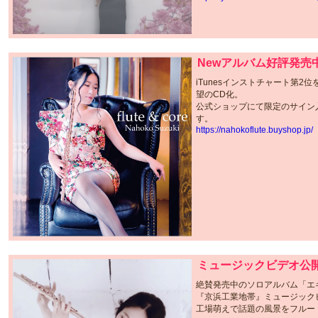
Newアルバム好評発売
iTunesインストチャート第2位を
望のCD化。
公式ショップにて限定のサイン
す。
https://nahokoflute.buyshop.jp/
ミュージックビデオ公
絶賛発売中のソロアルバム「エ
『京浜工業地帯』ミュージック
工場萌えで話題の風景をフルー