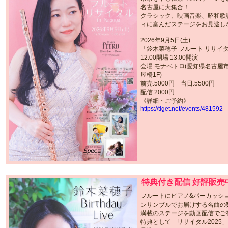
名古屋に大集合！
クラシック、映画音楽、昭和歌
ィに富んだステージをお見逃し
2026年9月5日(土)
「鈴木菜穂子 フルート リサイタ
12:00開場 13:00開演
会場:モナペトロ(愛知県名古屋
屋橋1F)
前売:5000円 当日:5500円
配信:2000円
《詳細・ご予約》
https://tiget.net/events/481592
特典付き配信 好評販売
フルートにピアノ&パーカッシ
ンサンブルでお届けする名曲の
満載のステージを動画配信でご
特典として「リサイタル2025