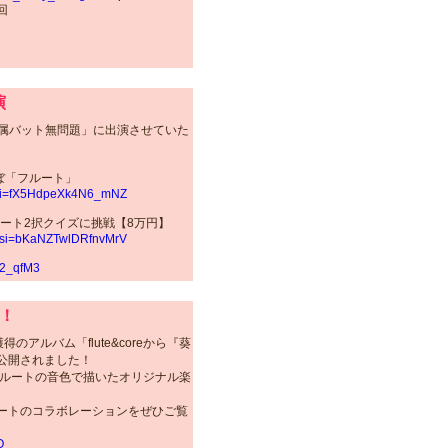
回
演
「金属バット無問題」に出演させていた
ぼ「フルート」
4?si=fX5HdpeXk4N6_mNZ
フルート2択クイズに挑戦【8万円】
s?si=bKaNZTwlDRfnvMrV
f2_qfM3
中！
得のアルバム「flute&coreから『葵
公開されました！
フルートの音色で描いたオリジナル楽
ートのコラボレーションをぜひご覧
Q