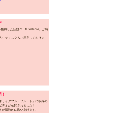
中
獲得した話題作「flute&core」が待
入りディスクもご用意しておりま
開！
キサイタブル・フルート」に収録の
ビデオが公開されました！
トが情熱的に歌い上げます。