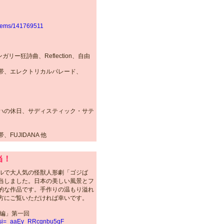
/items/141769511
ハンガリー狂詩曲、Reflection、自由
帯、エレクトリカルパレード、
ハの休日、サディスティック・サテ
FUJIDANA 他
当！
ルで大人気の怪獣人形劇「ゴジば
当しました。日本の美しい風景とフ
的な作品です。手作りの温もり溢れ
方にご覧いただければ幸いです。
海編」第一回
0?si=_aaEy_RRcgnbu5qF