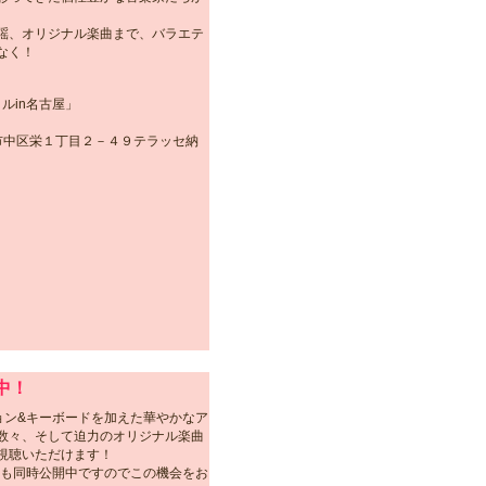
謡、オリジナル楽曲まで、バラエテ
なく！
ルin名古屋」
市中区栄１丁目２－４９テラッセ納
中！
ョン&キーボードを加えた華やかなア
数々、そして迫力のオリジナル楽曲
視聴いただけます！
」も同時公開中ですのでこの機会をお