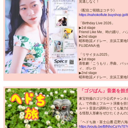
見逃しなく！
《配信ご視聴はコチラ》
https://nahokoflute.buyshop.jp
「Birthday Live 2026」
▶︎1st stage
Friend Like Me、時の踊り、
▶︎2nd stage
昭和歌謡メドレー、京浜工業地
FUJIDANA 他
「リサイタル2025」
▶︎1st stage
喜歌劇「こうもり」序曲、バッ
ィ、ボレロ
▶︎2nd stage
昭和歌謡メドレー、京浜工業地帯、
「ゴジばん」音楽を担
東宝特撮のゴジラ公式チャンネ
ん」で作曲とフルート演奏を担
ルート音楽の調和がとても魅力
る怪獣人形劇をぜひたくさんの
「ヘドち旅・富士山麓 忍野八
https://youtu.be/BINhoCpYv7