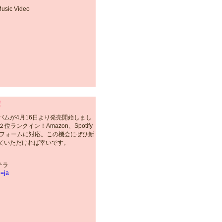
c Video
！
バムが4月16日より発売開始しまし
位ランクイン！Amazon、Spotify
トフォームに対応。この機会にぜひ新
ていただければ幸いです。
チラ
g=ja