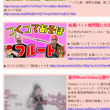
「ヘドち旅・熊野古道編」第二
https://youtu.be/jiF27nVFDwY?si=ct8tbc-ifkvEWcrn
超ゴジラ伝説
https://youtu.be/jtNRqBD7iQY?si=jjV5W24YpIEO7JMp
金属バット無問題に出
大人気YouTubeチャンネル
だきました！
▶︎【金属バット】つくってあそ
https://youtu.be/3u4cc0Gh6i
▶︎【1000万円】金属バット 
https://youtu.be/BrMgzPLXNT
▶︎ゴジラ-1.0見た？【映画トーク】
https://youtu.be/d2uFjDo-EMg?si=ZcX33Vexf
新作MusicVideo公開
iTunesインストチャート第2位獲
桜』のミュージック・ビデオが
出身地 愛知県岡崎市の名所を
曲です。
岡崎の美しい葵桜の映像とフル
ください！
https://youtu.be/R6uu7CUkMW