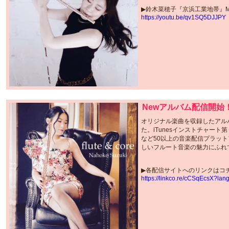
▶︎鈴木菜穂子『京浜工業地帯』Musi
https://youtu.be/qv1SQ5DJJPY
Newアルバム配信開始
オリジナル楽曲を収録したアル
た。iTunesインストチャート第２
など50以上の音楽配信プラッ
しいフルート音楽の魅力にふれ
▶︎各配信サイトへのリンクはコ
https://linkco.re/cCSqEcsX?lan